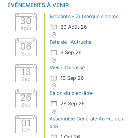
ÉVÈNEMENTS À VENIR
Brocante - Zutkerque s'anime
30
30 Août 26
Août
Fête de l'Autruche
06
6 Sep 26
Sep
Vieille Ducasse
13
13 Sep 26
Sep
Salon du bien-être
26
26 Sep 26
Sep
Assemblée Générale Au FiL des
01
anS
Oct
1 Oct 26