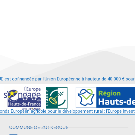
t cofinancée par l’Union Européenne à hauteur de 40 000 € pour le
t requalification d’un bâtiment en services et commerces de proximit
fonds Européen agricole pour le développement rural : l’Europe invest
COMMUNE DE ZUTKERQUE