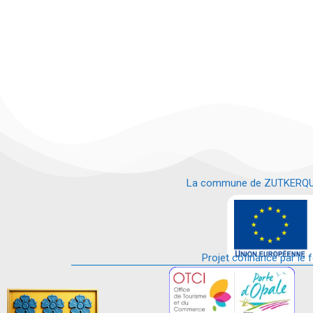
La commune de ZUTKERQUE es
e
Projet cofinancé par le 