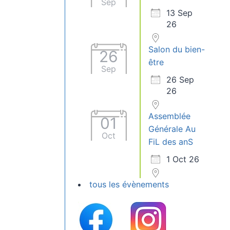
Sep
13 Sep
26
Salon du bien-
26
être
Sep
26 Sep
26
Assemblée
01
Générale Au
Oct
FiL des anS
1 Oct 26
tous les évènements