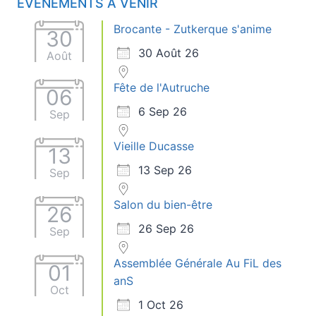
ÉVÈNEMENTS À VENIR
Brocante - Zutkerque s'anime
30
30 Août 26
Août
Fête de l'Autruche
06
6 Sep 26
Sep
Vieille Ducasse
13
13 Sep 26
Sep
Salon du bien-être
26
26 Sep 26
Sep
Assemblée Générale Au FiL des
01
anS
Oct
1 Oct 26