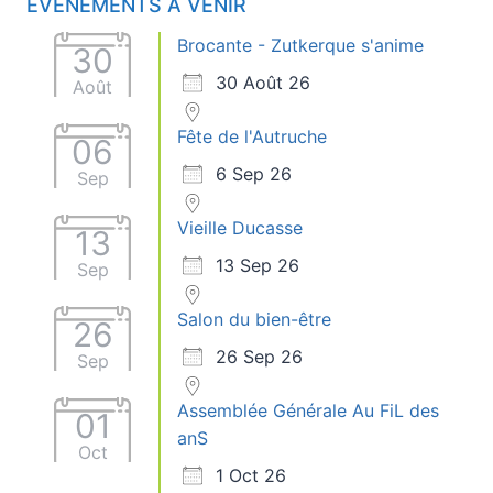
ÉVÈNEMENTS À VENIR
Brocante - Zutkerque s'anime
30
30 Août 26
Août
Fête de l'Autruche
06
6 Sep 26
Sep
Vieille Ducasse
13
13 Sep 26
Sep
Salon du bien-être
26
26 Sep 26
Sep
Assemblée Générale Au FiL des
01
anS
Oct
1 Oct 26