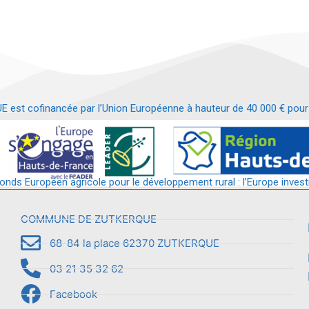
t cofinancée par l’Union Européenne à hauteur de 40 000 € pour le
t requalification d’un bâtiment en services et commerces de proximit
fonds Européen agricole pour le développement rural : l’Europe invest
COMMUNE DE ZUTKERQUE
68-84 la place 62370 ZUTKERQUE
03 21 35 32 62
Facebook