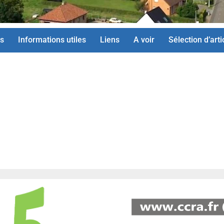
s
Informations utiles
Liens
A voir
Sélection d’arti