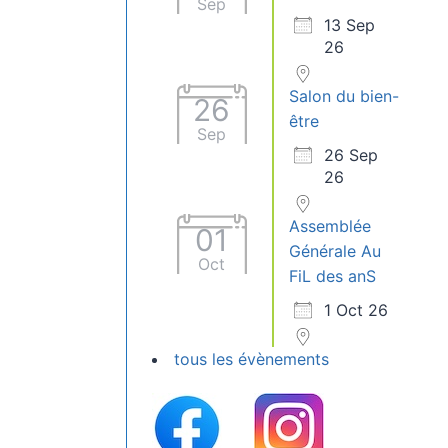
Sep
13 Sep
26
Salon du bien-
26
être
Sep
26 Sep
26
Assemblée
01
Générale Au
Oct
FiL des anS
1 Oct 26
tous les évènements