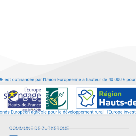
t cofinancée par l’Union Européenne à hauteur de 40 000 € pour le
t requalification d’un bâtiment en services et commerces de proximit
fonds Européen agricole pour le développement rural : l’Europe invest
COMMUNE DE ZUTKERQUE