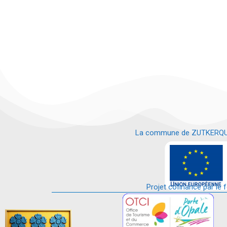
La commune de ZUTKERQUE es
e
Projet cofinancé par le 