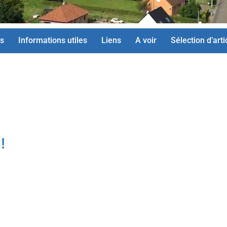
s
Informations utiles
Liens
A voir
Sélection d’arti
!