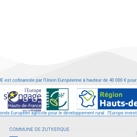
t cofinancée par l’Union Européenne à hauteur de 40 000 € pour le
t requalification d’un bâtiment en services et commerces de proximit
fonds Européen agricole pour le développement rural : l’Europe invest
COMMUNE DE ZUTKERQUE