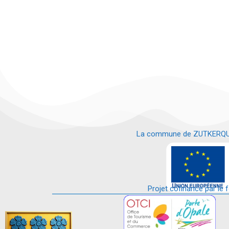
La commune de ZUTKERQUE es
e
Projet cofinancé par le 