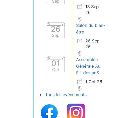
Sep
13 Sep
26
Salon du bien-
26
être
Sep
26 Sep
26
Assemblée
01
Générale Au
Oct
FiL des anS
1 Oct 26
tous les évènements