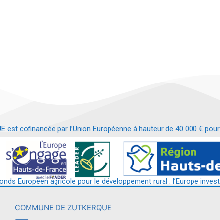
t cofinancée par l’Union Européenne à hauteur de 40 000 € pour le
t requalification d’un bâtiment en services et commerces de proximit
fonds Européen agricole pour le développement rural : l’Europe invest
COMMUNE DE ZUTKERQUE