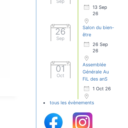
Sep
13 Sep
26
Salon du bien-
26
être
Sep
26 Sep
26
Assemblée
01
Générale Au
Oct
FiL des anS
1 Oct 26
tous les évènements