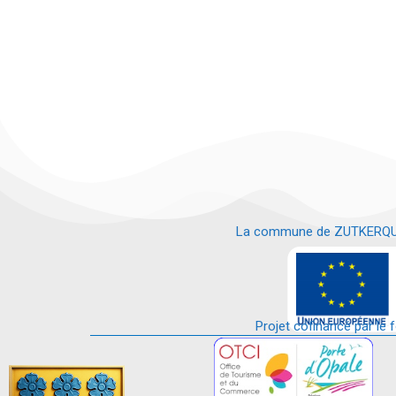
La commune de ZUTKERQUE es
e
Projet cofinancé par le 