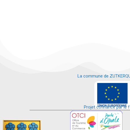
La commune de ZUTKERQUE es
e
Projet cofinancé par le 