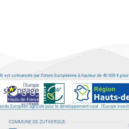
t cofinancée par l’Union Européenne à hauteur de 40 000 € pour le
t requalification d’un bâtiment en services et commerces de proximit
fonds Européen agricole pour le développement rural : l’Europe invest
COMMUNE DE ZUTKERQUE