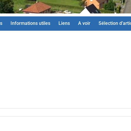
s
Informations utiles
Liens
A voir
Sélection d’arti