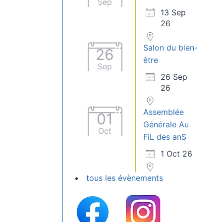
Sep
13 Sep
26
Salon du bien-
26
être
Sep
26 Sep
26
Assemblée
01
Générale Au
Oct
FiL des anS
1 Oct 26
tous les évènements