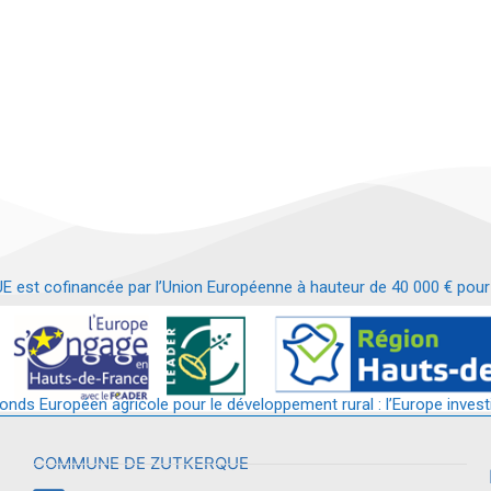
t cofinancée par l’Union Européenne à hauteur de 40 000 € pour le
t requalification d’un bâtiment en services et commerces de proximit
fonds Européen agricole pour le développement rural : l’Europe invest
COMMUNE DE ZUTKERQUE