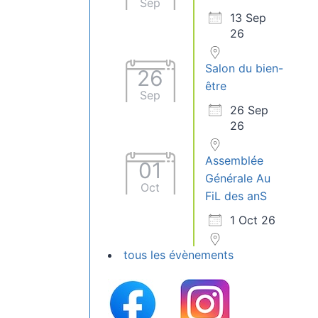
Sep
13 Sep
26
Salon du bien-
26
être
Sep
26 Sep
26
Assemblée
01
Générale Au
Oct
FiL des anS
1 Oct 26
tous les évènements