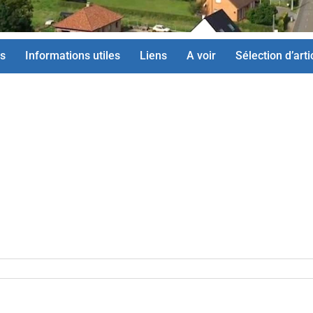
s
Informations utiles
Liens
A voir
Sélection d’arti