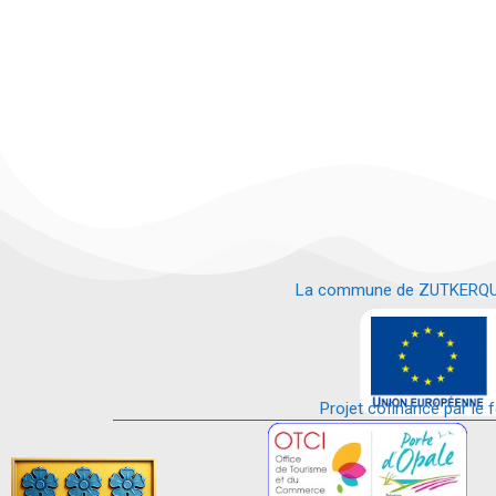
La commune de ZUTKERQUE es
e
Projet cofinancé par le 