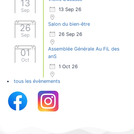
13
13 Sep 26
Sep
Salon du bien-être
26
26 Sep 26
Sep
Assemblée Générale Au FiL des
01
anS
Oct
1 Oct 26
tous les évènements