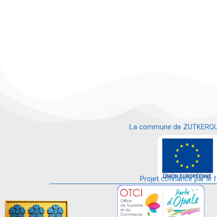
La commune de ZUTKERQUE es
e
Projet cofinancé par le 