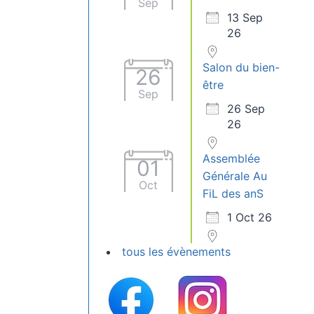
Sep
13 Sep
26
Salon du bien-
26
être
Sep
26 Sep
26
Assemblée
01
Générale Au
Oct
FiL des anS
1 Oct 26
tous les évènements