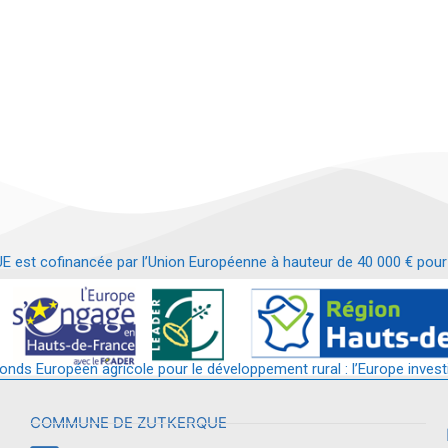
t cofinancée par l’Union Européenne à hauteur de 40 000 € pour le
t requalification d’un bâtiment en services et commerces de proximit
fonds Européen agricole pour le développement rural : l’Europe invest
COMMUNE DE ZUTKERQUE