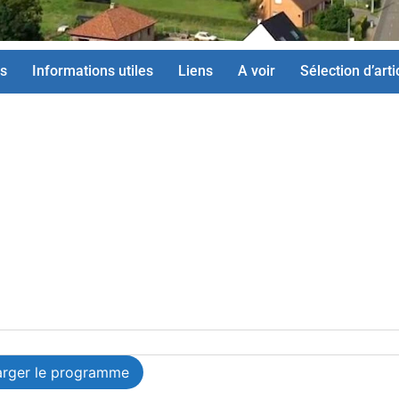
s
Informations utiles
Liens
A voir
Sélection d’arti
arger le programme