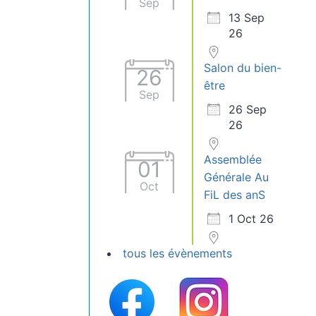
Sep
13 Sep
26
Salon du bien-
26
être
Sep
26 Sep
26
Assemblée
01
Générale Au
Oct
FiL des anS
1 Oct 26
tous les évènements