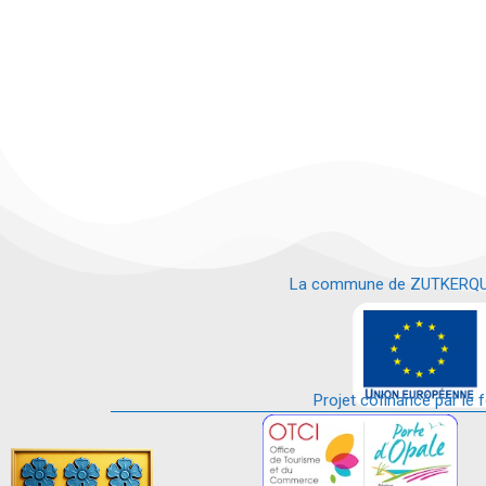
La commune de ZUTKERQUE es
e
Projet cofinancé par le 