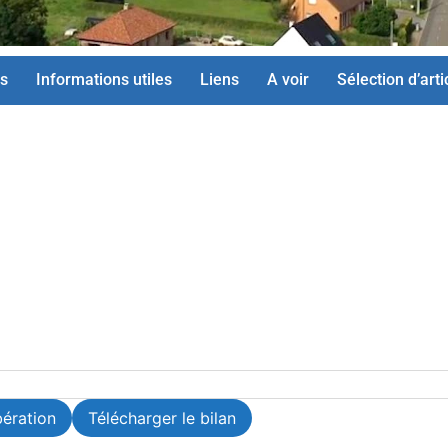
s
Informations utiles
Liens
A voir
Sélection d’arti
bération
Télécharger le bilan