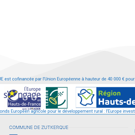
t cofinancée par l’Union Européenne à hauteur de 40 000 € pour le
t requalification d’un bâtiment en services et commerces de proximit
fonds Européen agricole pour le développement rural : l’Europe invest
COMMUNE DE ZUTKERQUE