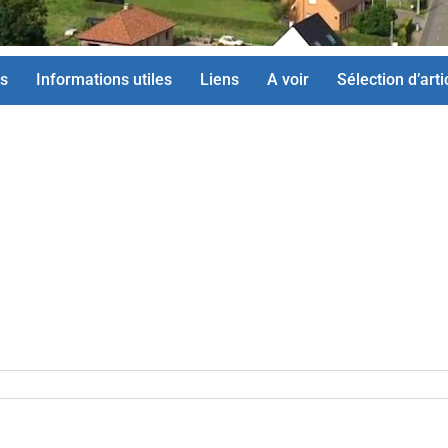
s
Informations utiles
Liens
A voir
Sélection d’arti