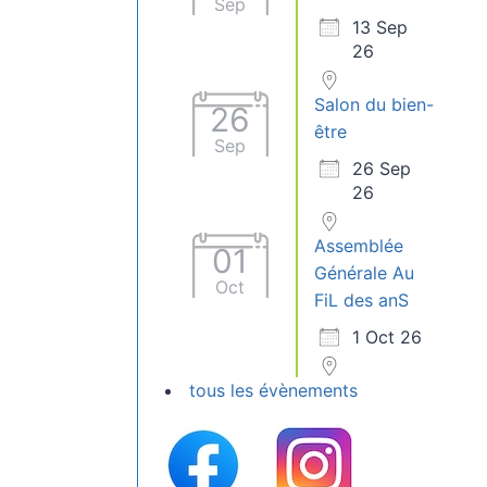
Sep
13 Sep
26
Salon du bien-
26
être
Sep
26 Sep
26
Assemblée
01
Générale Au
Oct
FiL des anS
1 Oct 26
tous les évènements