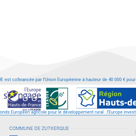
t cofinancée par l’Union Européenne à hauteur de 40 000 € pour le
t requalification d’un bâtiment en services et commerces de proximit
fonds Européen agricole pour le développement rural : l’Europe invest
COMMUNE DE ZUTKERQUE