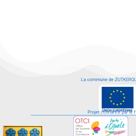
La commune de ZUTKERQUE es
e
Projet cofinancé par le 