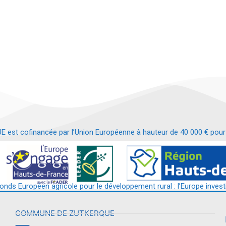
t cofinancée par l’Union Européenne à hauteur de 40 000 € pour le
t requalification d’un bâtiment en services et commerces de proximit
fonds Européen agricole pour le développement rural : l’Europe invest
COMMUNE DE ZUTKERQUE