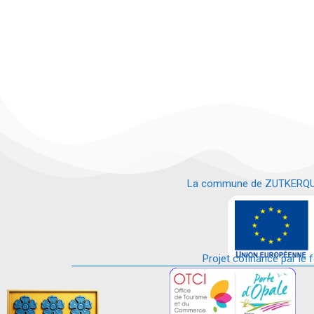
La commune de ZUTKERQUE es
e
Projet cofinancé par le 