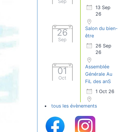
Sep
13 Sep
26
Salon du bien-
26
être
Sep
26 Sep
26
Assemblée
01
Générale Au
Oct
FiL des anS
1 Oct 26
tous les évènements