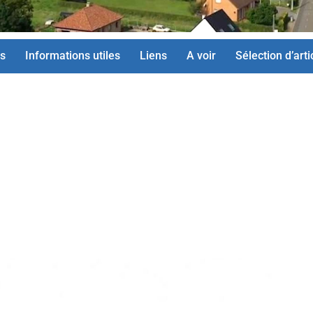
s
Informations utiles
Liens
A voir
Sélection d’arti