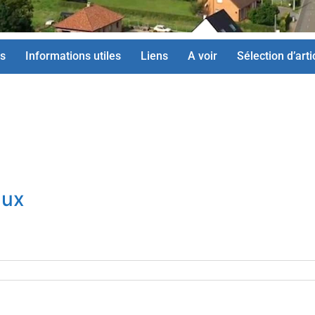
s
Informations utiles
Liens
A voir
Sélection d’arti
aux