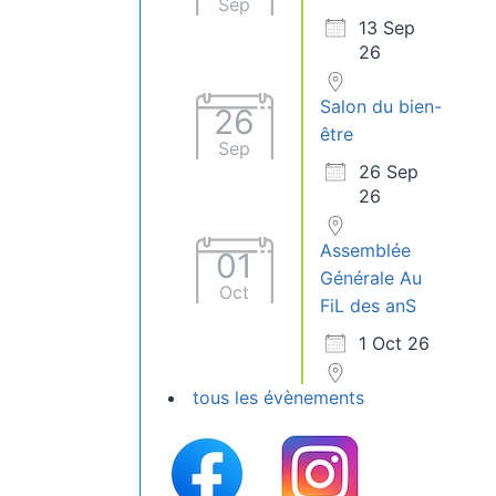
Sep
13 Sep
26
Salon du bien-
26
être
Sep
26 Sep
26
Assemblée
01
Générale Au
Oct
FiL des anS
1 Oct 26
tous les évènements