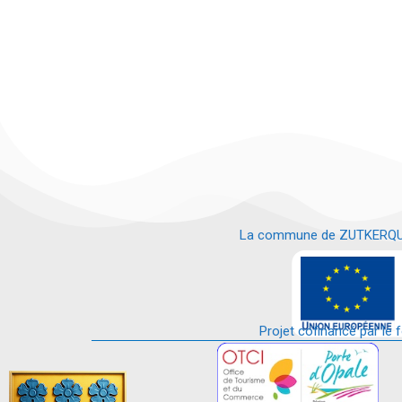
La commune de ZUTKERQUE es
e
Projet cofinancé par le 