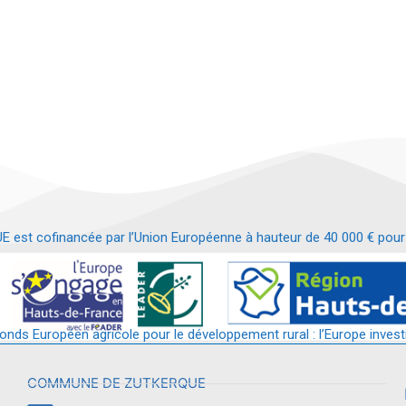
t cofinancée par l’Union Européenne à hauteur de 40 000 € pour le
t requalification d’un bâtiment en services et commerces de proximit
fonds Européen agricole pour le développement rural : l’Europe invest
COMMUNE DE ZUTKERQUE