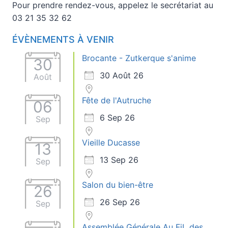
Pour prendre rendez-vous, appelez le secrétariat au
03 21 35 32 62
ÉVÈNEMENTS À VENIR
Brocante - Zutkerque s'anime
30
30 Août 26
Août
Fête de l'Autruche
06
6 Sep 26
Sep
Vieille Ducasse
13
13 Sep 26
Sep
Salon du bien-être
26
26 Sep 26
Sep
Assemblée Générale Au FiL des