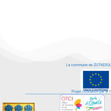
La commune de ZUTKERQUE es
e
Projet cofinancé par le 