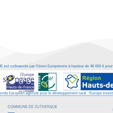
t cofinancée par l’Union Européenne à hauteur de 40 000 € pour le
t requalification d’un bâtiment en services et commerces de proximit
fonds Européen agricole pour le développement rural : l’Europe invest
COMMUNE DE ZUTKERQUE