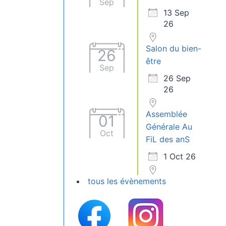
Sep
13 Sep
26
Salon du bien-
26
être
Sep
26 Sep
26
Assemblée
01
Générale Au
Oct
FiL des anS
1 Oct 26
tous les évènements