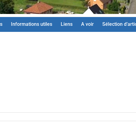
s
Informations utiles
Liens
A voir
Sélection d’arti