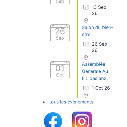
Sep
13 Sep
26
Salon du bien-
26
être
Sep
26 Sep
26
Assemblée
01
Générale Au
Oct
FiL des anS
1 Oct 26
tous les évènements