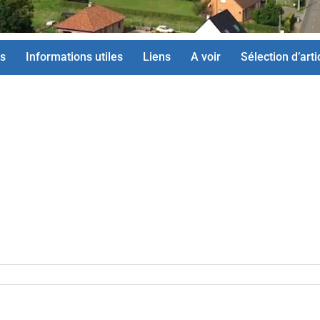
s
Informations utiles
Liens
A voir
Sélection d’arti