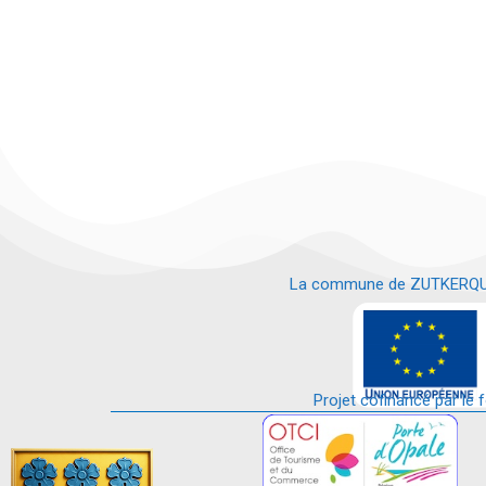
La commune de ZUTKERQUE es
e
Projet cofinancé par le 