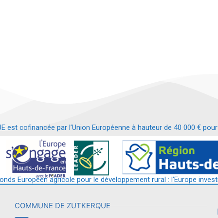
t cofinancée par l’Union Européenne à hauteur de 40 000 € pour le
t requalification d’un bâtiment en services et commerces de proximit
fonds Européen agricole pour le développement rural : l’Europe invest
COMMUNE DE ZUTKERQUE