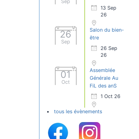
Sep
13 Sep
26
Salon du bien-
26
être
Sep
26 Sep
26
Assemblée
01
Générale Au
Oct
FiL des anS
1 Oct 26
tous les évènements