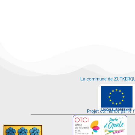
La commune de ZUTKERQUE es
e
Projet cofinancé par le 