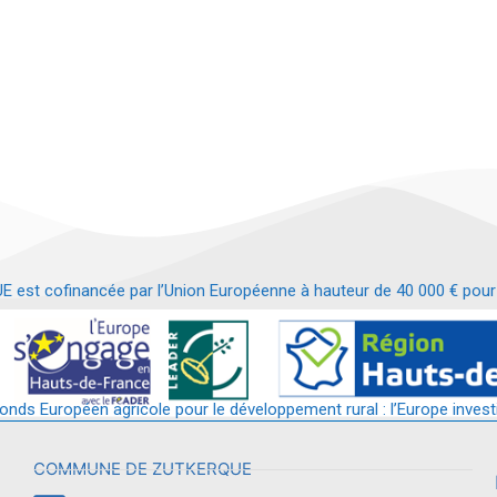
t cofinancée par l’Union Européenne à hauteur de 40 000 € pour le
t requalification d’un bâtiment en services et commerces de proximit
fonds Européen agricole pour le développement rural : l’Europe invest
COMMUNE DE ZUTKERQUE