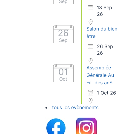
Sep
13 Sep
26
Salon du bien-
26
être
Sep
26 Sep
26
Assemblée
01
Générale Au
Oct
FiL des anS
1 Oct 26
tous les évènements