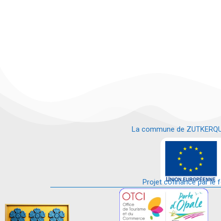
La commune de ZUTKERQUE es
e
Projet cofinancé par le 