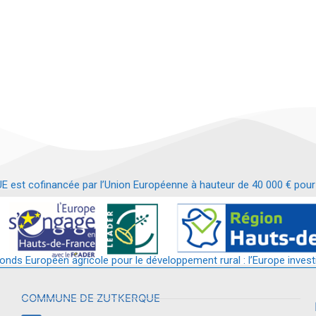
t cofinancée par l’Union Européenne à hauteur de 40 000 € pour le
t requalification d’un bâtiment en services et commerces de proximit
fonds Européen agricole pour le développement rural : l’Europe invest
COMMUNE DE ZUTKERQUE