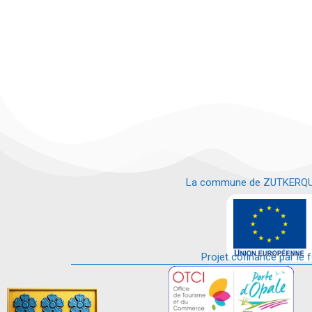
La commune de ZUTKERQUE es
e
Projet cofinancé par le 