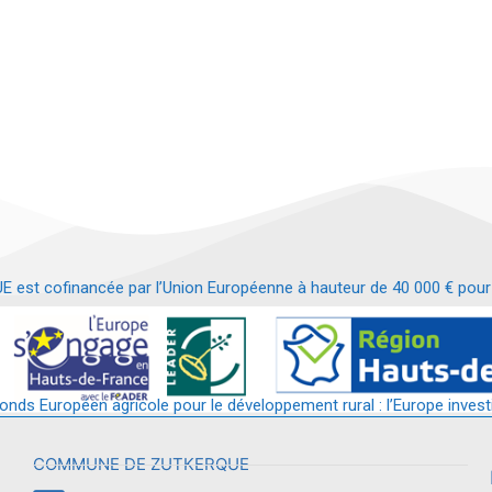
t cofinancée par l’Union Européenne à hauteur de 40 000 € pour le
t requalification d’un bâtiment en services et commerces de proximit
fonds Européen agricole pour le développement rural : l’Europe invest
COMMUNE DE ZUTKERQUE