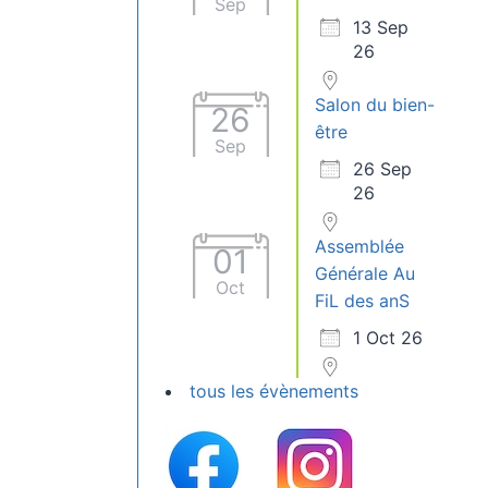
Sep
13 Sep
26
Salon du bien-
26
être
Sep
26 Sep
26
Assemblée
01
Générale Au
Oct
FiL des anS
1 Oct 26
tous les évènements