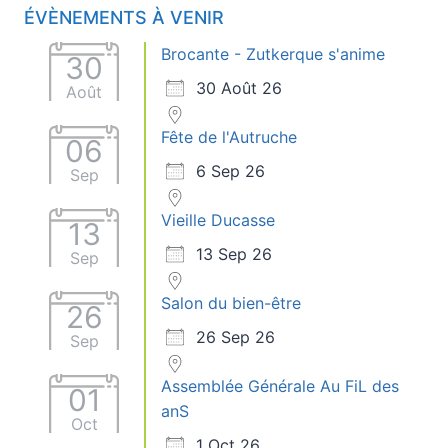
ÉVÈNEMENTS À VENIR
Brocante - Zutkerque s'anime
30
30 Août 26
Août
Fête de l'Autruche
06
6 Sep 26
Sep
Vieille Ducasse
13
13 Sep 26
Sep
Salon du bien-être
26
26 Sep 26
Sep
Assemblée Générale Au FiL des
01
anS
Oct
1 Oct 26