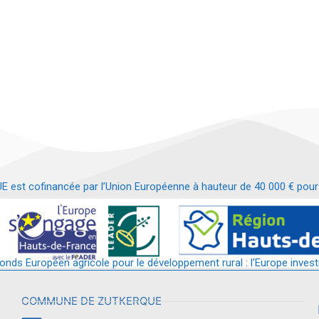
t cofinancée par l’Union Européenne à hauteur de 40 000 € pour le
t requalification d’un bâtiment en services et commerces de proximit
fonds Européen agricole pour le développement rural : l’Europe invest
COMMUNE DE ZUTKERQUE