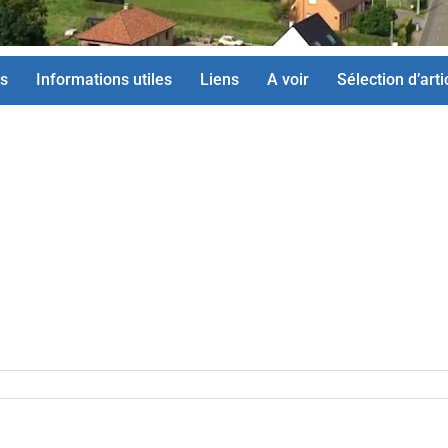
s
Informations utiles
Liens
A voir
Sélection d’arti