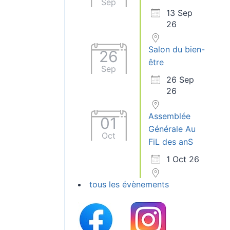
Sep
13 Sep
26
Salon du bien-
26
être
Sep
26 Sep
26
Assemblée
01
Générale Au
Oct
FiL des anS
1 Oct 26
tous les évènements