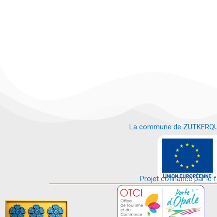
La commune de ZUTKERQUE es
e
Projet cofinancé par le 