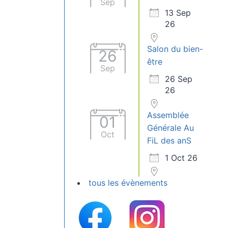
Sep
13 Sep
26
Salon du bien-
26
être
Sep
26 Sep
26
Assemblée
01
Générale Au
Oct
FiL des anS
1 Oct 26
tous les évènements