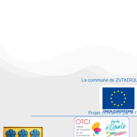
La commune de ZUTKERQUE es
e
Projet cofinancé par le 