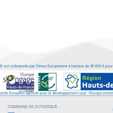
t cofinancée par l’Union Européenne à hauteur de 40 000 € pour le
t requalification d’un bâtiment en services et commerces de proximit
fonds Européen agricole pour le développement rural : l’Europe invest
COMMUNE DE ZUTKERQUE