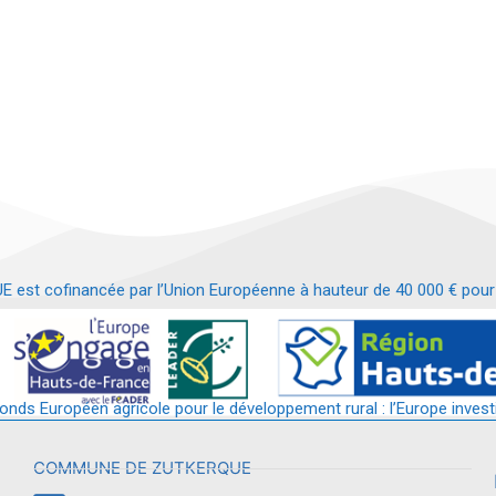
t cofinancée par l’Union Européenne à hauteur de 40 000 € pour le
t requalification d’un bâtiment en services et commerces de proximit
fonds Européen agricole pour le développement rural : l’Europe invest
COMMUNE DE ZUTKERQUE