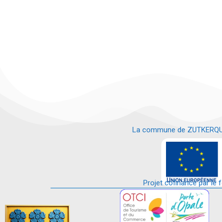
La commune de ZUTKERQUE es
e
Projet cofinancé par le 