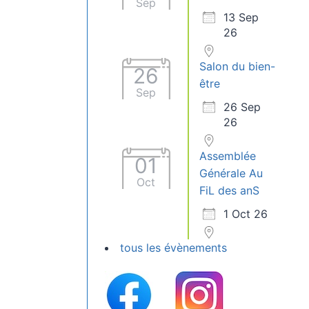
Sep
13 Sep
26
Salon du bien-
26
être
Sep
26 Sep
26
Assemblée
01
Générale Au
Oct
FiL des anS
1 Oct 26
tous les évènements