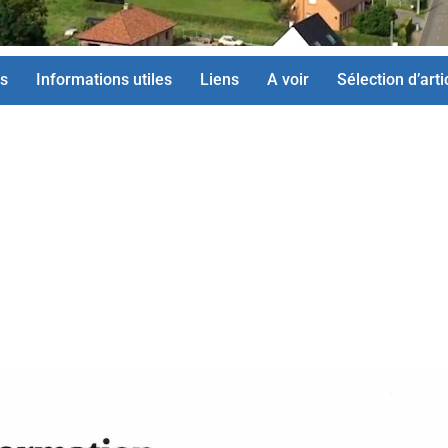
s
Informations utiles
Liens
A voir
Sélection d’arti