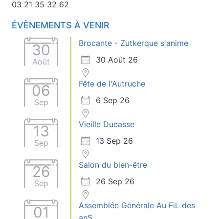
03 21 35 32 62
ÉVÈNEMENTS À VENIR
Brocante - Zutkerque s'anime
30
30 Août 26
Août
Fête de l'Autruche
06
6 Sep 26
Sep
Vieille Ducasse
13
13 Sep 26
Sep
Salon du bien-être
26
26 Sep 26
Sep
Assemblée Générale Au FiL des
01
anS