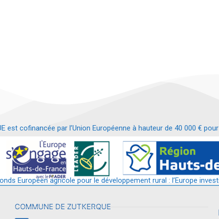
t cofinancée par l’Union Européenne à hauteur de 40 000 € pour le
t requalification d’un bâtiment en services et commerces de proximit
fonds Européen agricole pour le développement rural : l’Europe invest
COMMUNE DE ZUTKERQUE