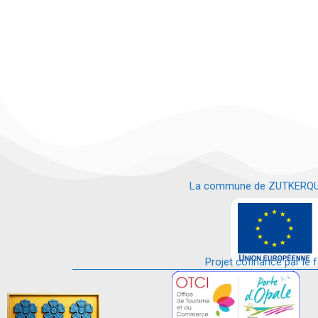
La commune de ZUTKERQUE es
e
Projet cofinancé par le 