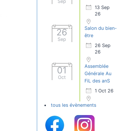
Sep
13 Sep
26
Salon du bien-
26
être
Sep
26 Sep
26
Assemblée
01
Générale Au
Oct
FiL des anS
1 Oct 26
tous les évènements