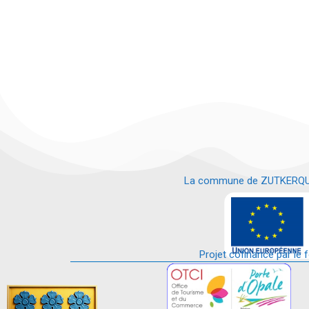
La commune de ZUTKERQUE es
e
Projet cofinancé par le 