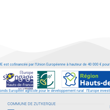
t cofinancée par l’Union Européenne à hauteur de 40 000 € pour le
t requalification d’un bâtiment en services et commerces de proximit
fonds Européen agricole pour le développement rural : l’Europe invest
COMMUNE DE ZUTKERQUE