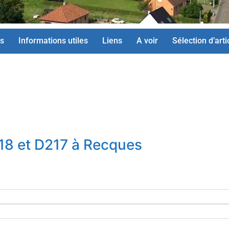
s
Informations utiles
Liens
A voir
Sélection d’arti
218 et D217 à Recques