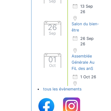
Sep
13 Sep
26
Salon du bien-
26
être
Sep
26 Sep
26
Assemblée
01
Générale Au
Oct
FiL des anS
1 Oct 26
tous les évènements