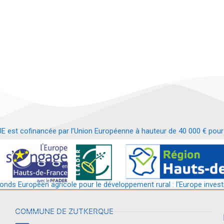
t cofinancée par l’Union Européenne à hauteur de 40 000 € pour le
t requalification d’un bâtiment en services et commerces de proximit
fonds Européen agricole pour le développement rural : l’Europe invest
COMMUNE DE ZUTKERQUE