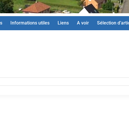
s
Informations utiles
Liens
A voir
Sélection d’arti