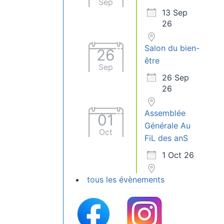
Sep
13 Sep
26
Salon du bien-
26
être
Sep
26 Sep
26
Assemblée
01
Générale Au
Oct
FiL des anS
1 Oct 26
tous les évènements