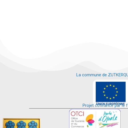
La commune de ZUTKERQUE es
e
Projet cofinancé par le 