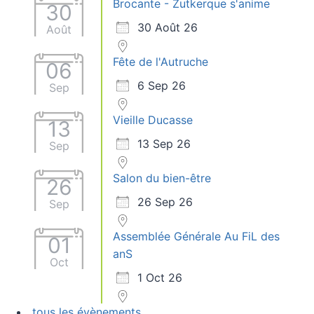
Brocante - Zutkerque s'anime
30
30 Août 26
Août
Fête de l'Autruche
06
6 Sep 26
Sep
Vieille Ducasse
13
13 Sep 26
Sep
Salon du bien-être
26
26 Sep 26
Sep
Assemblée Générale Au FiL des
01
anS
Oct
1 Oct 26
tous les évènements