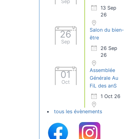
Sep
13 Sep
26
Salon du bien-
26
être
Sep
26 Sep
26
Assemblée
01
Générale Au
Oct
FiL des anS
1 Oct 26
tous les évènements