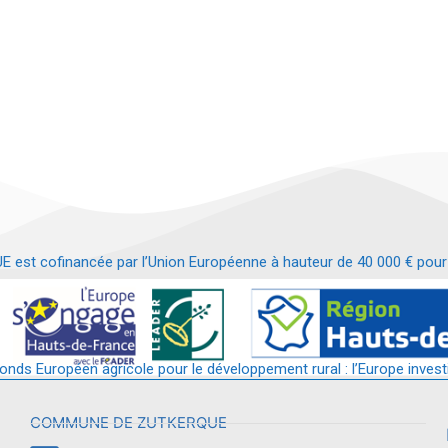
t cofinancée par l’Union Européenne à hauteur de 40 000 € pour le
t requalification d’un bâtiment en services et commerces de proximit
fonds Européen agricole pour le développement rural : l’Europe invest
COMMUNE DE ZUTKERQUE