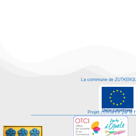
La commune de ZUTKERQUE es
e
Projet cofinancé par le 