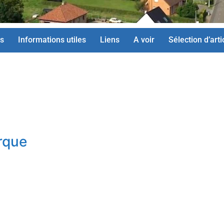
s
Informations utiles
Liens
A voir
Sélection d’arti
rque