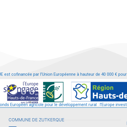
t cofinancée par l’Union Européenne à hauteur de 40 000 € pour le
t requalification d’un bâtiment en services et commerces de proximit
fonds Européen agricole pour le développement rural : l’Europe invest
COMMUNE DE ZUTKERQUE