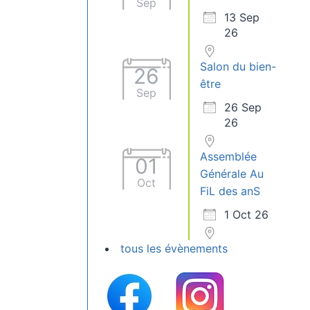
Sep
13 Sep
26
Salon du bien-
26
être
Sep
26 Sep
26
Assemblée
01
Générale Au
Oct
FiL des anS
1 Oct 26
tous les évènements