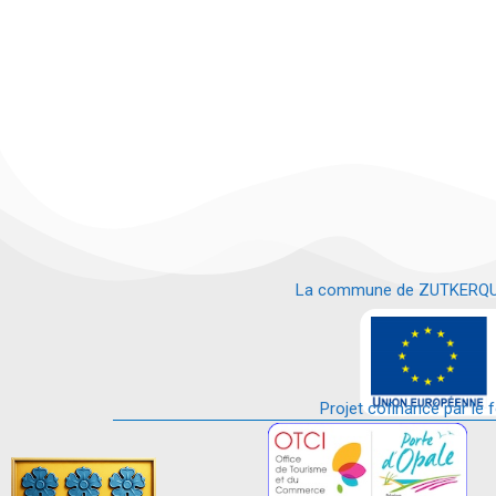
La commune de ZUTKERQUE es
e
Projet cofinancé par le 