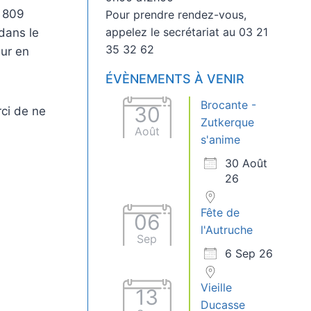
0 809
Pour prendre rendez-vous,
appelez le secrétariat au 03 21
dans le
35 32 62
eur en
ÉVÈNEMENTS À VENIR
Brocante -
30
rci de ne
Zutkerque
Août
s'anime
30 Août
26
Fête de
06
l'Autruche
Sep
6 Sep 26
Vieille
13
Ducasse