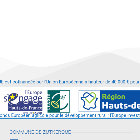
t cofinancée par l’Union Européenne à hauteur de 40 000 € pour le
t requalification d’un bâtiment en services et commerces de proximit
fonds Européen agricole pour le développement rural : l’Europe invest
COMMUNE DE ZUTKERQUE