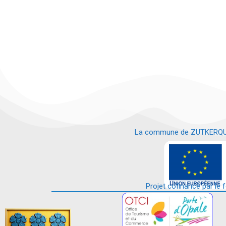
La commune de ZUTKERQUE es
e
Projet cofinancé par le 