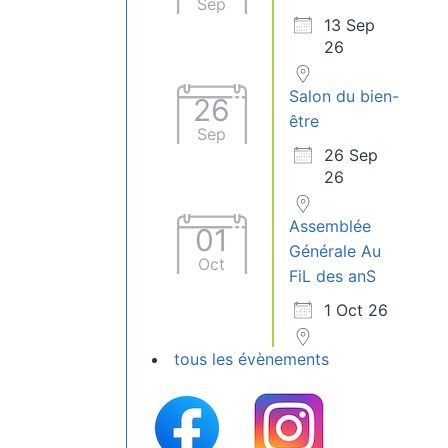
Sep
13 Sep
26
Salon du bien-
26
être
Sep
26 Sep
26
Assemblée
01
Générale Au
Oct
FiL des anS
1 Oct 26
tous les évènements