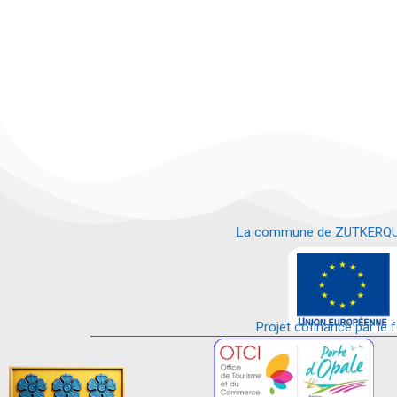
La commune de ZUTKERQUE es
e
Projet cofinancé par le 