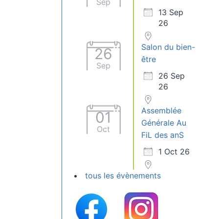
Sep
13 Sep
26
Salon du bien-
26
être
Sep
26 Sep
26
Assemblée
01
Générale Au
Oct
FiL des anS
1 Oct 26
tous les évènements