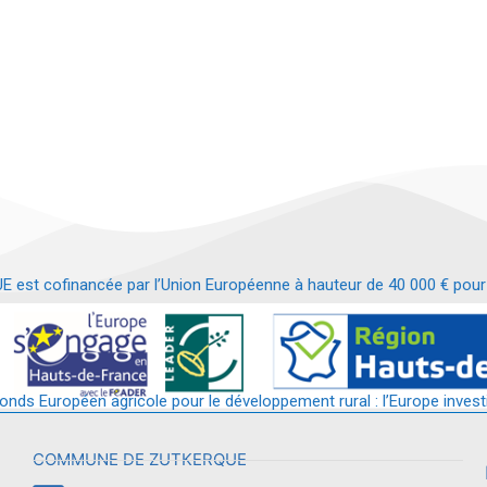
t cofinancée par l’Union Européenne à hauteur de 40 000 € pour le
t requalification d’un bâtiment en services et commerces de proximit
fonds Européen agricole pour le développement rural : l’Europe invest
COMMUNE DE ZUTKERQUE