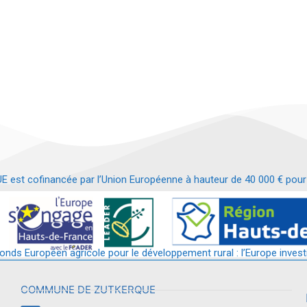
t cofinancée par l’Union Européenne à hauteur de 40 000 € pour le
t requalification d’un bâtiment en services et commerces de proximit
fonds Européen agricole pour le développement rural : l’Europe invest
COMMUNE DE ZUTKERQUE