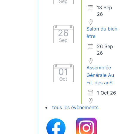
Sep
13 Sep
26
Salon du bien-
26
être
Sep
26 Sep
26
Assemblée
01
Générale Au
Oct
FiL des anS
1 Oct 26
tous les évènements