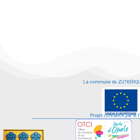
La commune de ZUTKERQUE es
e
Projet cofinancé par le 