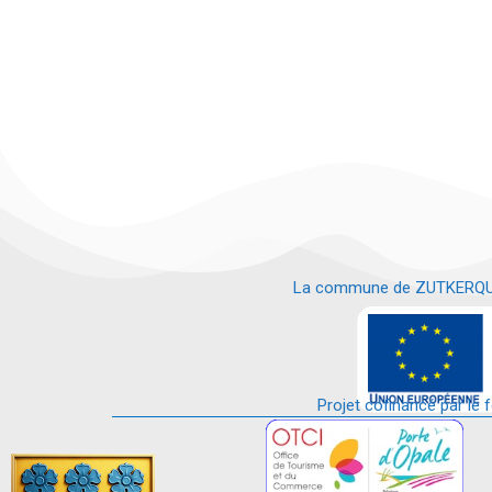
La commune de ZUTKERQUE es
e
Projet cofinancé par le 