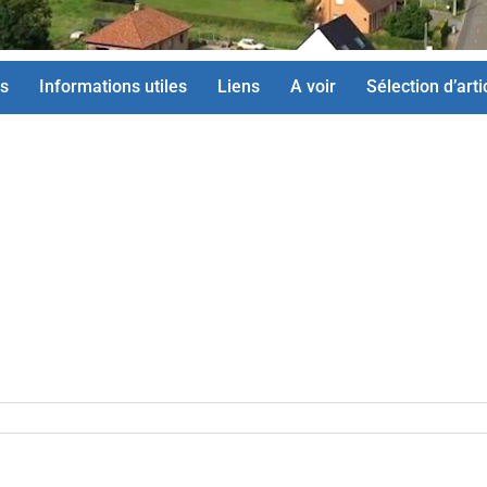
s
Informations utiles
Liens
A voir
Sélection d’arti