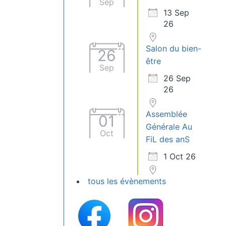
Sep
13 Sep
26
Salon du bien-
26
être
Sep
26 Sep
26
Assemblée
01
Générale Au
Oct
FiL des anS
1 Oct 26
tous les évènements