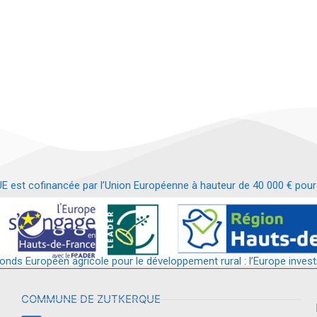
t cofinancée par l’Union Européenne à hauteur de 40 000 € pour le
t requalification d’un bâtiment en services et commerces de proximit
fonds Européen agricole pour le développement rural : l’Europe invest
COMMUNE DE ZUTKERQUE