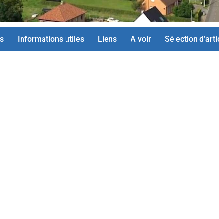
s
Informations utiles
Liens
A voir
Sélection d’arti