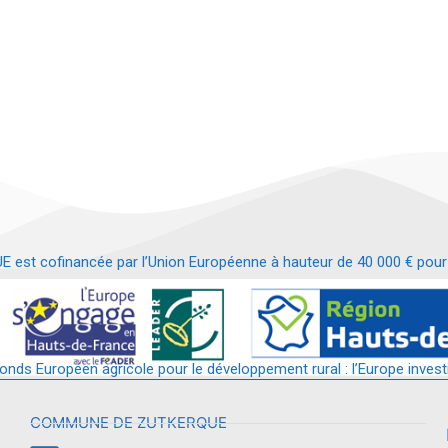
t cofinancée par l’Union Européenne à hauteur de 40 000 € pour le
t requalification d’un bâtiment en services et commerces de proximit
fonds Européen agricole pour le développement rural : l’Europe invest
COMMUNE DE ZUTKERQUE