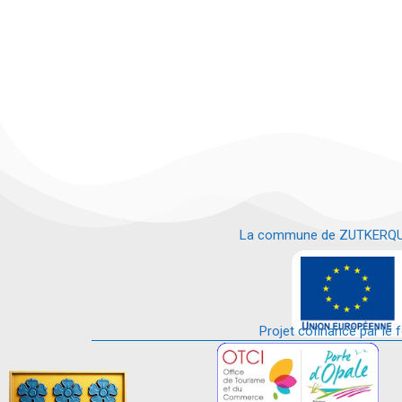
La commune de ZUTKERQUE es
e
Projet cofinancé par le 