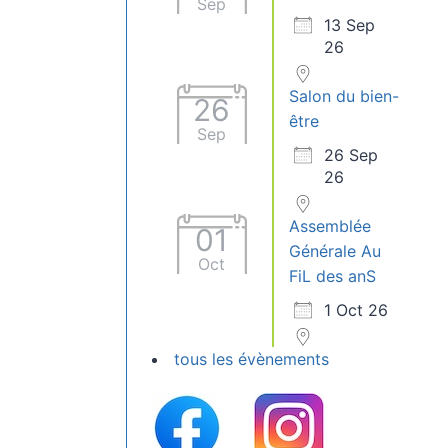
Sep
13 Sep
26
Salon du bien-
26
être
Sep
26 Sep
26
Assemblée
01
Générale Au
Oct
FiL des anS
1 Oct 26
tous les évènements