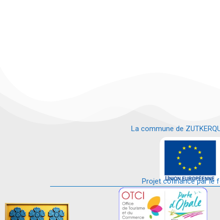
La commune de ZUTKERQUE es
e
Projet cofinancé par le 