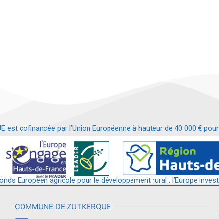
t cofinancée par l’Union Européenne à hauteur de 40 000 € pour le
t requalification d’un bâtiment en services et commerces de proximit
fonds Européen agricole pour le développement rural : l’Europe invest
COMMUNE DE ZUTKERQUE