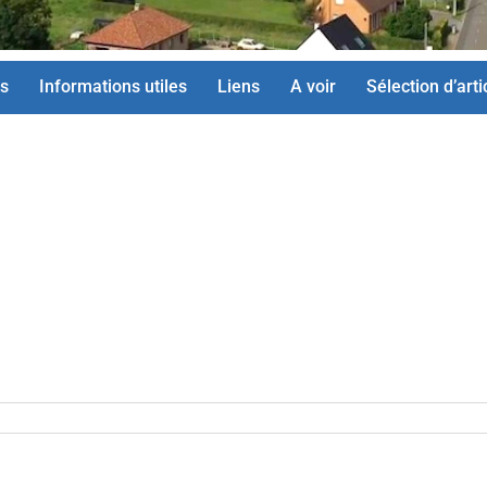
s
Informations utiles
Liens
A voir
Sélection d’arti