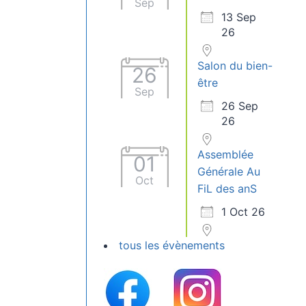
Sep
13 Sep
26
Salon du bien-
26
être
Sep
26 Sep
26
Assemblée
01
Générale Au
Oct
FiL des anS
1 Oct 26
tous les évènements