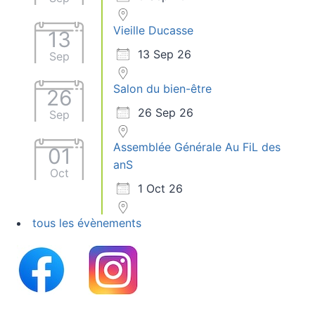
Vieille Ducasse
13
13 Sep 26
Sep
Salon du bien-être
26
26 Sep 26
Sep
Assemblée Générale Au FiL des
01
anS
Oct
1 Oct 26
tous les évènements