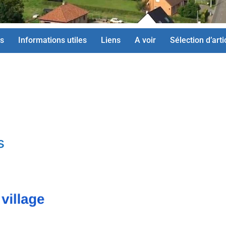
s
Informations utiles
Liens
A voir
Sélection d’arti
s