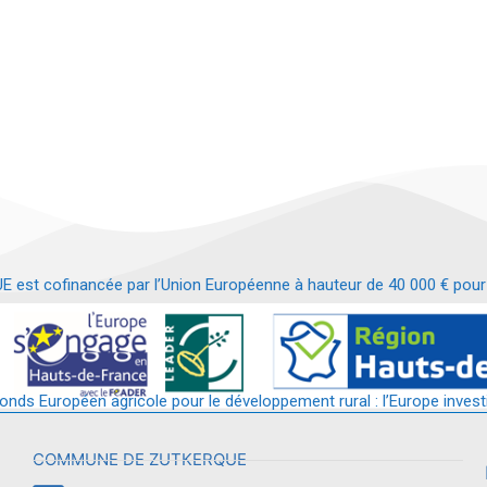
t cofinancée par l’Union Européenne à hauteur de 40 000 € pour le
t requalification d’un bâtiment en services et commerces de proximit
fonds Européen agricole pour le développement rural : l’Europe invest
COMMUNE DE ZUTKERQUE