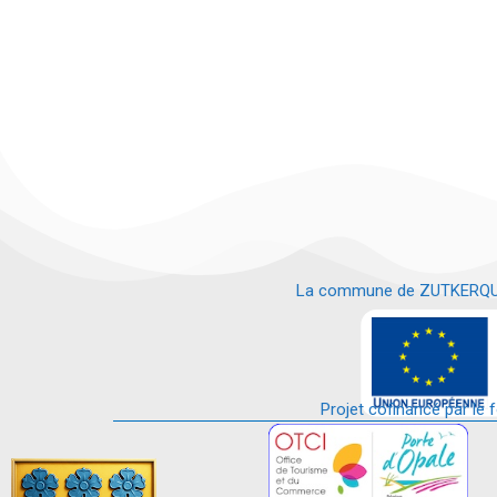
La commune de ZUTKERQUE es
e
Projet cofinancé par le 