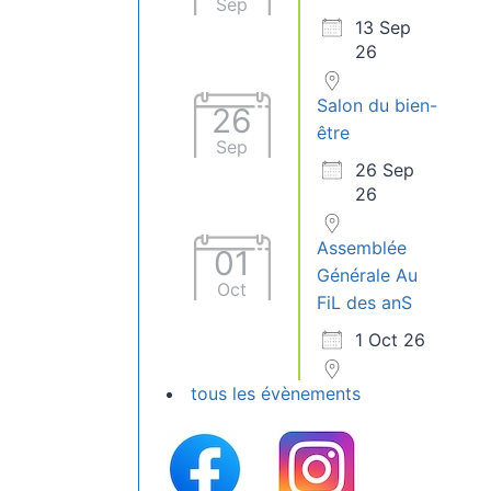
Sep
13 Sep
26
Salon du bien-
26
être
Sep
26 Sep
26
Assemblée
01
Générale Au
Oct
FiL des anS
1 Oct 26
tous les évènements