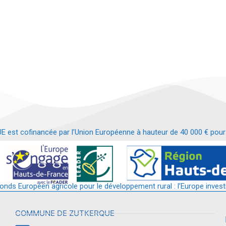
t cofinancée par l’Union Européenne à hauteur de 40 000 € pour le
t requalification d’un bâtiment en services et commerces de proximit
fonds Européen agricole pour le développement rural : l’Europe invest
COMMUNE DE ZUTKERQUE