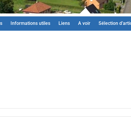
s
Informations utiles
Liens
A voir
Sélection d’arti