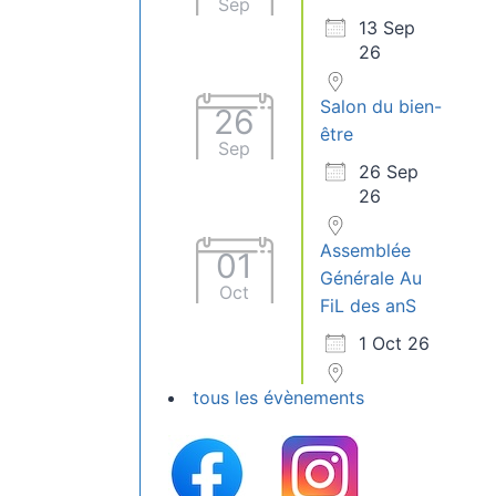
Sep
13 Sep
26
Salon du bien-
26
être
Sep
26 Sep
26
Assemblée
01
Générale Au
Oct
FiL des anS
1 Oct 26
tous les évènements