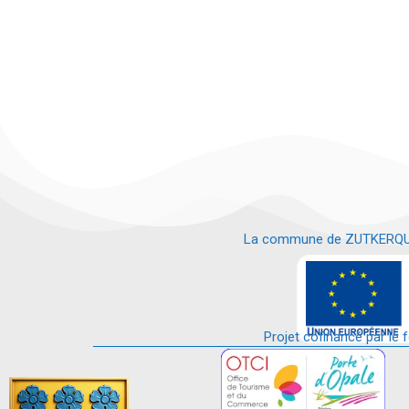
La commune de ZUTKERQUE es
e
Projet cofinancé par le 