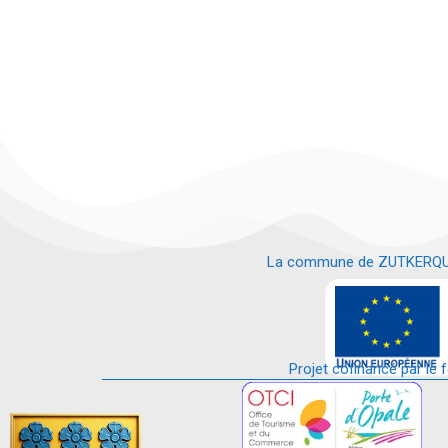
La commune de ZUTKERQUE es
e
Projet cofinancé par le 