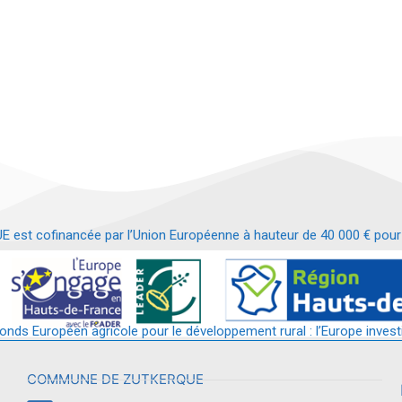
t cofinancée par l’Union Européenne à hauteur de 40 000 € pour le
t requalification d’un bâtiment en services et commerces de proximit
fonds Européen agricole pour le développement rural : l’Europe invest
COMMUNE DE ZUTKERQUE