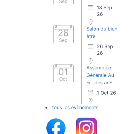
Sep
13 Sep
26
Salon du bien-
26
être
Sep
26 Sep
26
Assemblée
01
Générale Au
Oct
FiL des anS
1 Oct 26
tous les évènements