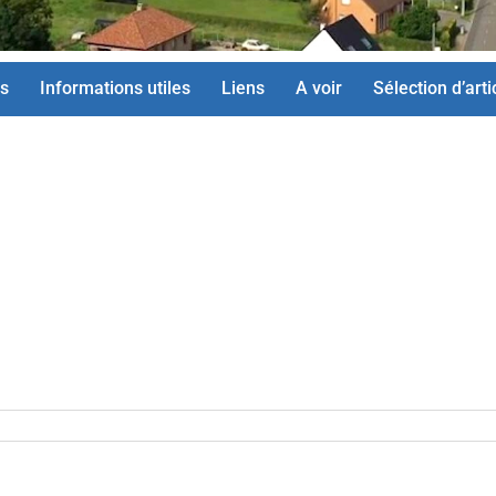
s
Informations utiles
Liens
A voir
Sélection d’arti