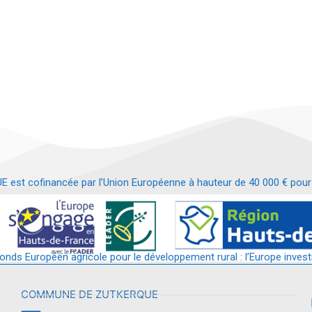
t cofinancée par l’Union Européenne à hauteur de 40 000 € pour le
t requalification d’un bâtiment en services et commerces de proximit
fonds Européen agricole pour le développement rural : l’Europe invest
COMMUNE DE ZUTKERQUE