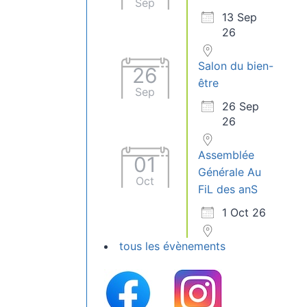
Sep
13 Sep
26
Salon du bien-
26
être
Sep
26 Sep
26
Assemblée
01
Générale Au
Oct
FiL des anS
1 Oct 26
tous les évènements