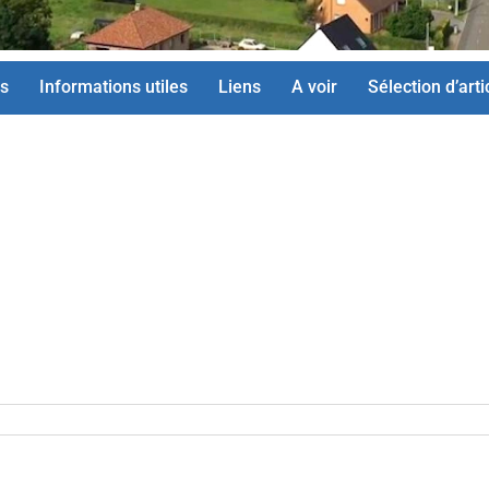
s
Informations utiles
Liens
A voir
Sélection d’arti