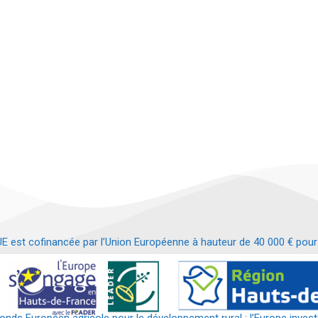
t cofinancée par l’Union Européenne à hauteur de 40 000 € pour le
t requalification d’un bâtiment en services et commerces de proximit