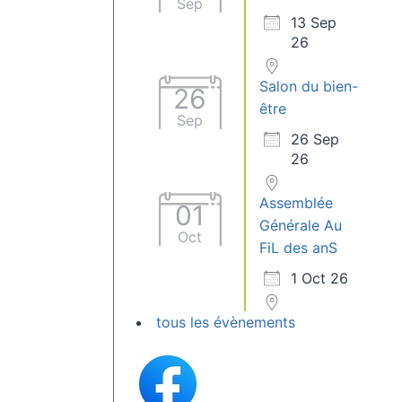
Sep
13 Sep
26
Salon du bien-
26
être
Sep
26 Sep
26
Assemblée
01
Générale Au
Oct
FiL des anS
1 Oct 26
tous les évènements