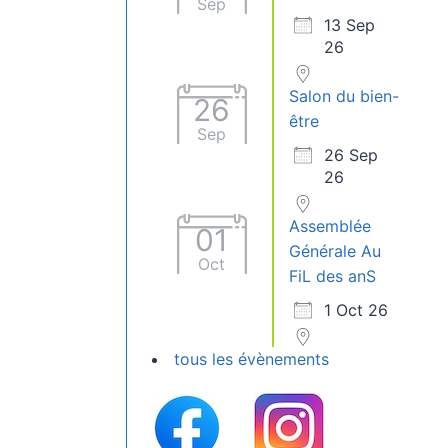
Sep
13 Sep
26
Salon du bien-
26
être
Sep
26 Sep
26
Assemblée
01
Générale Au
Oct
FiL des anS
1 Oct 26
tous les évènements