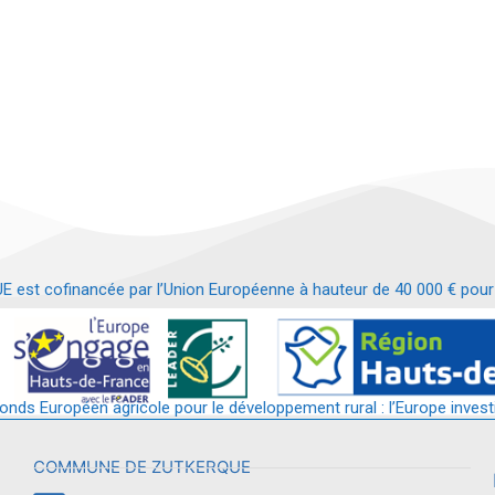
t cofinancée par l’Union Européenne à hauteur de 40 000 € pour le
t requalification d’un bâtiment en services et commerces de proximit
fonds Européen agricole pour le développement rural : l’Europe invest
COMMUNE DE ZUTKERQUE