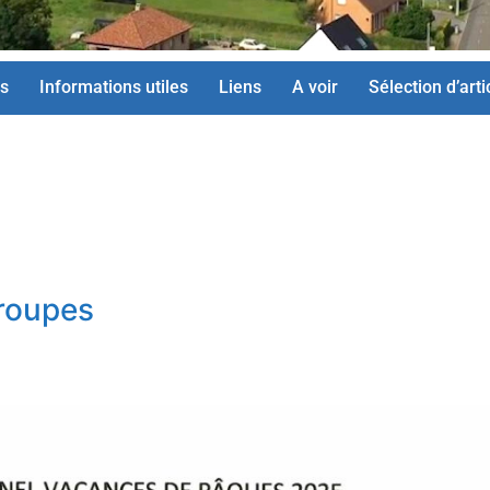
s
Informations utiles
Liens
A voir
Sélection d’arti
groupes