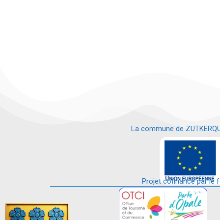
La commune de ZUTKERQUE es
e
Projet cofinancé par le 