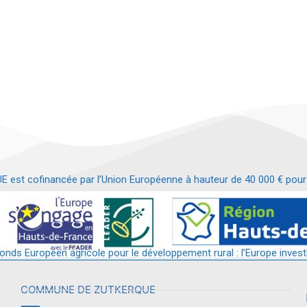
t cofinancée par l’Union Européenne à hauteur de 40 000 € pour le
t requalification d’un bâtiment en services et commerces de proximit
fonds Européen agricole pour le développement rural : l’Europe invest
COMMUNE DE ZUTKERQUE