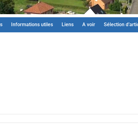
s
Informations utiles
Liens
A voir
Sélection d’arti