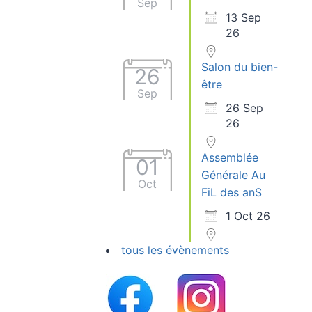
Sep
13 Sep
26
Salon du bien-
26
être
Sep
26 Sep
26
Assemblée
01
Générale Au
Oct
FiL des anS
1 Oct 26
tous les évènements