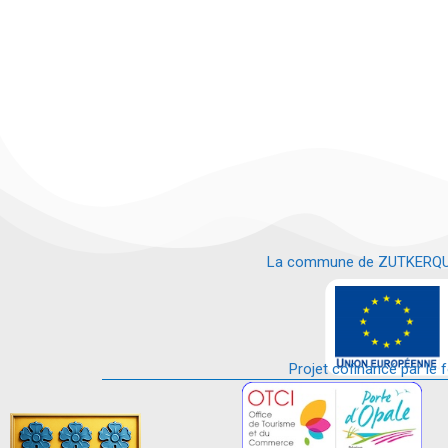
La commune de ZUTKERQUE es
e
Projet cofinancé par le 