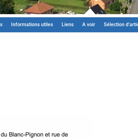
s
Informations utiles
Liens
A voir
Sélection d’arti