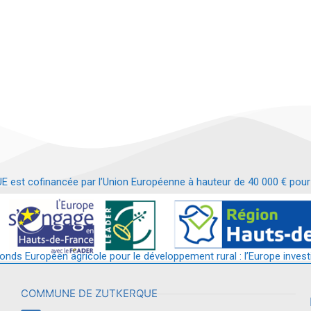
t cofinancée par l’Union Européenne à hauteur de 40 000 € pour le
t requalification d’un bâtiment en services et commerces de proximit
fonds Européen agricole pour le développement rural : l’Europe invest
COMMUNE DE ZUTKERQUE