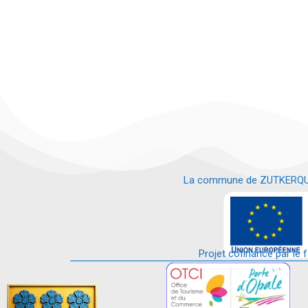
La commune de ZUTKERQUE es
e
Projet cofinancé par le 