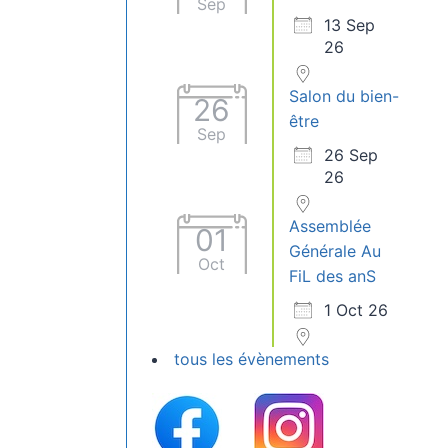
Sep
13 Sep
26
Salon du bien-
26
être
Sep
26 Sep
26
Assemblée
01
Générale Au
Oct
FiL des anS
1 Oct 26
tous les évènements