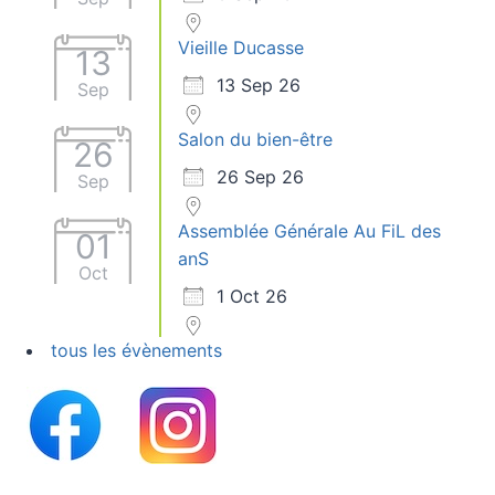
Vieille Ducasse
13
13 Sep 26
Sep
Salon du bien-être
26
26 Sep 26
Sep
Assemblée Générale Au FiL des
01
anS
Oct
1 Oct 26
tous les évènements