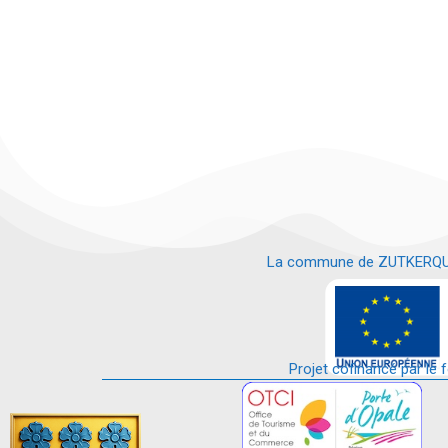
La commune de ZUTKERQUE es
e
Projet cofinancé par le 