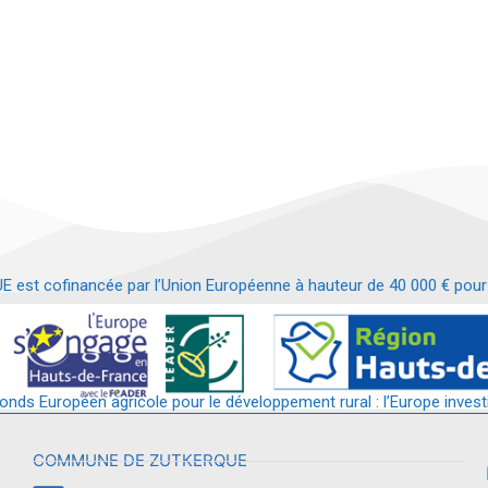
t cofinancée par l’Union Européenne à hauteur de 40 000 € pour le
t requalification d’un bâtiment en services et commerces de proximit
fonds Européen agricole pour le développement rural : l’Europe invest
COMMUNE DE ZUTKERQUE