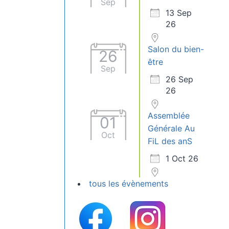
Sep
13 Sep
26
Salon du bien-
26
être
Sep
26 Sep
26
Assemblée
01
Générale Au
Oct
FiL des anS
1 Oct 26
tous les évènements