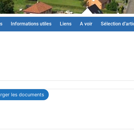
s
Informations utiles
Liens
A voir
Sélection d’arti
arger les documents